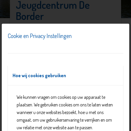
Jeugdcentrum De
Border
Cookie en Privacy Instellingen
Hoe wij cookies gebruiken
We kunnen vragen om cookies op uw apparaat te
plaatsen. We gebruiken cookies om ons te laten weten
wanneer u onze websites bezoekt, hoe u met ons
omgaat, om uw gebruikerservaring te verrijken en om
In Jeugdcentrum De Border worden de hele week door
uw relatie met onze website aan te passen.
activiteiten gehouden voor tieners en jongeren. Er zijn