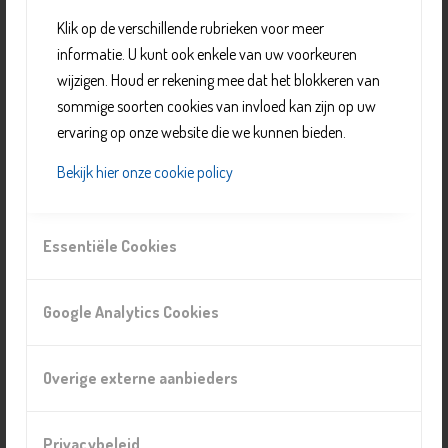
speciale activiteiten voor meiden op dinsdag. Verder
Klik op de verschillende rubrieken voor meer
sportmix, sport en chillen.
informatie. U kunt ook enkele van uw voorkeuren
wijzigen. Houd er rekening mee dat het blokkeren van
Zie
Activiteiten Jeugdcentrum De Border
voor een
sommige soorten cookies van invloed kan zijn op uw
compleet overzicht van de dagen en de tijden.
ervaring op onze website die we kunnen bieden.
Bekijk hier onze cookie policy
Organisatie
Stichting Welbevinden Delft
Essentiële Cookies
Telefoonnummer: 06 4221 0442
E-mail:
info@swdelft.nl
Website:
https://welzijndelft.sportfondsen.nl/
Google Analytics Cookies
Locatie
Overige externe aanbieders
Jongerencentrum De Border
Abtswoude 2, 2622 NA , Delft
Privacybeleid