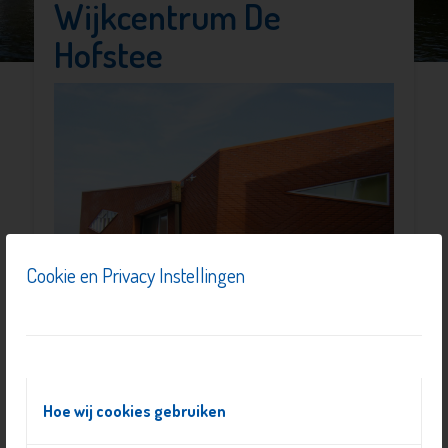
Wijkcentrum De
Hofstee
Cookie en Privacy Instellingen
Hoe wij cookies gebruiken
In de Hofstee worden de hele week door activiteiten
gehouden voor diverse doelgroepen. Ook wijkbewoners