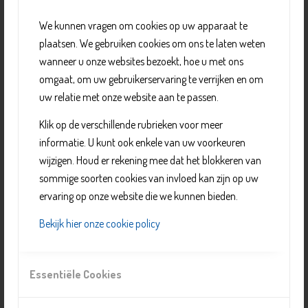
en belangstellenden kunnen binnenlopen. Er zijn
We kunnen vragen om cookies op uw apparaat te
activiteiten voor:
plaatsen. We gebruiken cookies om ons te laten weten
creativiteit: crea club, keramiek, naailes, schilderen,
wanneer u onze websites bezoekt, hoe u met ons
VAK theater
omgaat, om uw gebruikerservaring te verrijken en om
dans en muziek: ballet, dans, gitaar, musical, Radost,
uw relatie met onze website aan te passen.
zangkoor
Klik op de verschillende rubrieken voor meer
diversiteit: bewonersgroep
informatie. U kunt ook enkele van uw voorkeuren
eten en drinken: koffieochtend
wijzigen. Houd er rekening mee dat het blokkeren van
gezondheid: afslanken, T-zorg
sommige soorten cookies van invloed kan zijn op uw
informatie en cursussen: inloopspreekuur, valcursus
ervaring op onze website die we kunnen bieden.
spel en ontspanning: biljart, bridge, klaverjassen,
yoga, schaakles
Bekijk hier onze cookie policy
sport: COPD sport, CVA sport, pilates, stoelgym
Zie
Activiteiten de Hofstee
voor een compleet overzicht,
Essentiële Cookies
de dagen en de tijden.