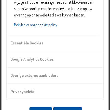
wijzigen. Houd er rekening mee dat het blokkeren van
sommige soorten cookies van invloed kan zijn op uw
Organisatie
ervaring op onze website die we kunnen bieden.
Alzheimer Delft
Bekijk hier onze cookie policy
Telefoonnummer: 06 3059 4695
E-mail:
info@alzheimerdwo.nl
Website:
https://alzheimerdwo.nl/
Essentiële Cookies
Locatie
Google Analytics Cookies
Alzheimer Nederland afdeling Delft
Van Bleyswijckstraat 91, 2613 RR, Delft
Overige externe aanbieders
Prijs
Gratis
Privacybeleid
Naar overzicht