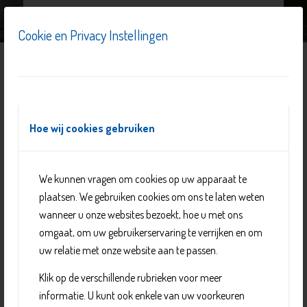
Cookie en Privacy Instellingen
Hoe wij cookies gebruiken
We kunnen vragen om cookies op uw apparaat te
plaatsen. We gebruiken cookies om ons te laten weten
wanneer u onze websites bezoekt, hoe u met ons
omgaat, om uw gebruikerservaring te verrijken en om
Alzheimer Delft biedt ondersteuning voor mensen met
uw relatie met onze website aan te passen.
Dementie en hun mantelzorgers. Daarnaast is er een
bezoekdienst, geven ze voorlichting en doen aan
Klik op de verschillende rubrieken voor meer
belangenbehartiging.
informatie. U kunt ook enkele van uw voorkeuren