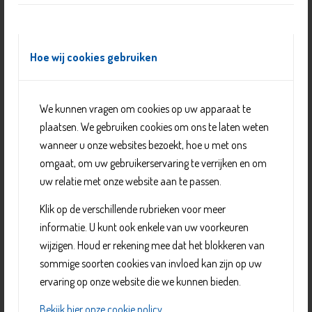
even anders aan toe dan in ‘gewone’ gezinnen. Als broer
of zus van iemand met een beperking is dat niet altijd
makkelijk. Je broer of zus met een beperking vraagt
Hoe wij cookies gebruiken
meer aandacht, zorg en begeleiding van je ouders, maar
soms ook van jou.
Je ontmoet kinderen/ jongeren die ook een broer of zus
We kunnen vragen om cookies op uw apparaat te
met een beperking hebben. Samen leuke dingen doen,
plaatsen. We gebruiken cookies om ons te laten weten
steun vinden en je verhaal vertellen.
wanneer u onze websites bezoekt, hoe u met ons
omgaat, om uw gebruikerservaring te verrijken en om
Ontmoeten en ervaringen uitwisselen
uw relatie met onze website aan te passen.
Je komt, met een leuk en leerzaam programma,
Klik op de verschillende rubrieken voor meer
meer te weten over de beperking van je broer of zus
informatie. U kunt ook enkele van uw voorkeuren
Tegelijkertijd vind je veel herkenning in wat andere
wijzigen. Houd er rekening mee dat het blokkeren van
leeftijdsgenoten zeggen
sommige soorten cookies van invloed kan zijn op uw
Daarnaast worden er leuke activiteiten
ervaring op onze website die we kunnen bieden.
georganiseerd.
Bekijk hier onze cookie policy