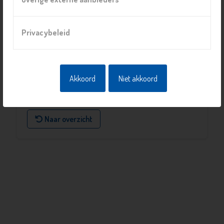
Locatie
Privacybeleid
Buurthuis Onder de Schie
Rotterdamseweg 51, 2628 AJ, Delft
Prijs
Akkoord
Niet akkoord
eigen bijdrage
Naar overzicht