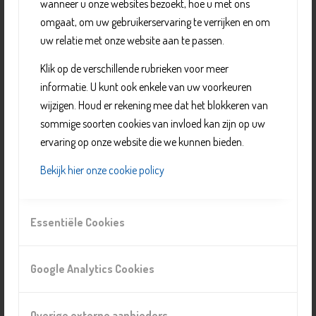
wanneer u onze websites bezoekt, hoe u met ons
Er zijn activiteiten voor:
omgaat, om uw gebruikerservaring te verrijken en om
creativiteit: Schilderen, tekenen, werken met klei
uw relatie met onze website aan te passen.
eten en drinken: koffieochtend, buurtrestaurant
Klik op de verschillende rubrieken voor meer
informatie en cursussen: bibliotheek
informatie. U kunt ook enkele van uw voorkeuren
muziek: zangkoor
wijzigen. Houd er rekening mee dat het blokkeren van
spel en ontspanning: boekenclub
sommige soorten cookies van invloed kan zijn op uw
Informatie over alle activiteiten kunt u vinden op de
ervaring op onze website die we kunnen bieden.
website van Buurthuis Onder de Schie , zie informatie
Bekijk hier onze cookie policy
hiernaast.
Essentiële Cookies
Organisatie
Buurthuis Onder de Schie
Google Analytics Cookies
Telefoonnummer:
E-mail:
onderdeschie@gmail.com
Website:
https://onderdeschie.nl/
Overige externe aanbieders