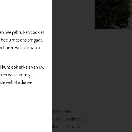
n. We gebruiken cookies
, hoe u met ons omgaat,
met onze website aan te
 U kunt ook enkele van uw
kkeren van sommige
nze website die we
lusje doen. Of ergens koffie drinken, een
eid is veel waard. Maar wat als u plotseling niet
ft uw telefoon of mobiel niet altijd bij de hand.