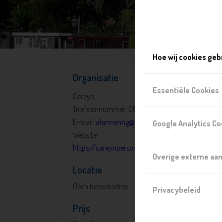
Hoe wij cookies geb
Organisatie
Essentiële Cookies
Careyn
Telefoonnummer: 088 123 9988
E-mail:
alarmering@careyn.nl
Google Analytics Co
Website:
https://careynpersonenalarmering.nl/
Overige externe aa
Locatie
Geen bezoekadres
Privacybeleid
Prijs