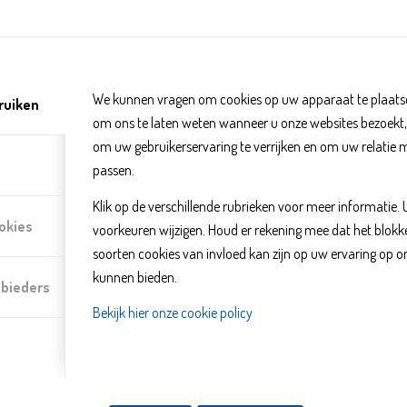
Careyn Personenalarmering
We kunnen vragen om cookies op uw apparaat te plaatse
ruiken
om ons te laten weten wanneer u onze websites bezoekt
om uw gebruikerservaring te verrijken en om uw relatie 
passen.
Klik op de verschillende rubrieken voor meer informatie.
okies
voorkeuren wijzigen. Houd er rekening mee dat het blo
soorten cookies van invloed kan zijn op uw ervaring op o
kunnen bieden.
nbieders
Bekijk hier onze cookie policy
Uw eigen huis, een veilige plek. Zelf eten klaar maken, opruimen, een k
boodschap doen, een wandeling door het park. Zelfstandigheid en vrijh
lekker wordt? Of er is een situatie waarin u zich niet veilig voelt. U hee