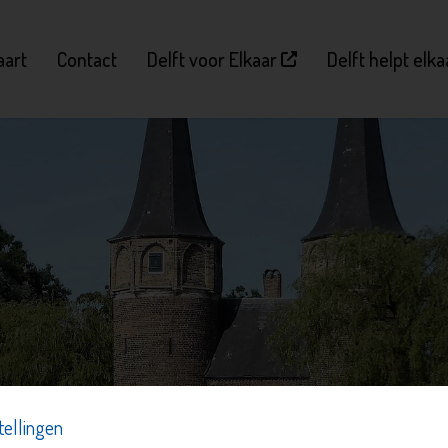
aart
Contact
Delft voor Elkaar
Delft helpt elk
tellingen