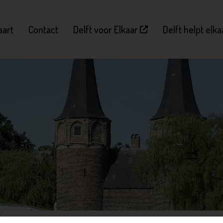
aart
Contact
Delft voor Elkaar
Delft helpt elk