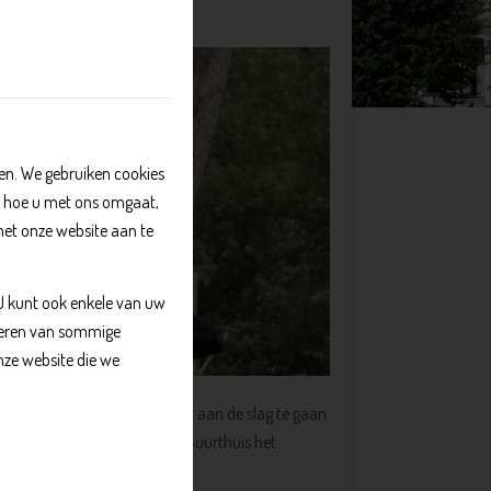
n. We gebruiken cookies
, hoe u met ons omgaat,
met onze website aan te
 U kunt ook enkele van uw
kkeren van sommige
nze website die we
n om na school lekker creatief aan de slag te gaan.
ak samen muziek. Dit kan in Buurthuis het