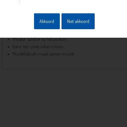
Bij de Culture Clubs volg je 10 weken les en werk je toe naar een voors
eindigt met het Culture Club Festival, waar kinderen laten zien wat 
Meedoen?
Mail
ons om te checken of er plek is.
Akkoord
Niet akkoord
Atelier: knutsel en maak je eigen kunst.
Theater: schitter op het podium.
Dans: leer coole urban moves.
Muziekfabriek: maak samen muziek.