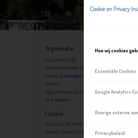
Cookie en Privacy Ins
Organisatie
Hoe wij cookies geb
Cultuurhuis Delft
Telefoonnummer: 06 2426 9681
Essentiële Cookies
E-mail:
suzanne@cultuurhuisdelft.nl
Website:
https://www.cultuurhuisdelft.nl/agenda/culture
Google Analytics Co
club-theater/
Locatie
Overige externe aa
Buurthuis Het Voorhof
Herman Gorterhof 165, 2624 XL, Delft
Privacybeleid