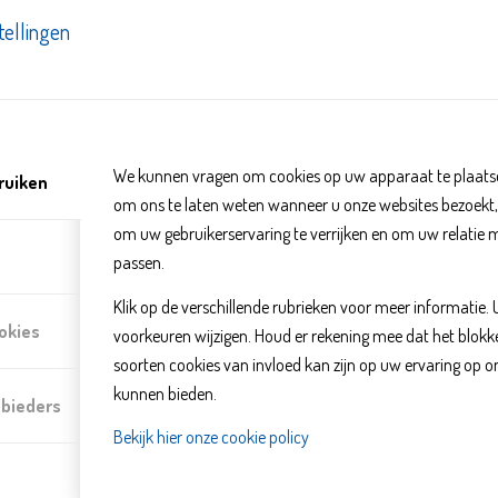
Culture Club Voorhof
tellingen
We kunnen vragen om cookies op uw apparaat te plaatse
ruiken
om ons te laten weten wanneer u onze websites bezoekt
om uw gebruikerservaring te verrijken en om uw relatie 
passen.
Klik op de verschillende rubrieken voor meer informatie.
-
okies
voorkeuren wijzigen. Houd er rekening mee dat het blo
soorten cookies van invloed kan zijn op uw ervaring op o
kunnen bieden.
nbieders
De Culture Clubs zijn er voor kinderen van 7 t/m 13 jaar die zin hebbe
Bekijk hier onze cookie policy
Maak je eigen kunst, schitter op het podium, leer urban moves of ma
Voorhof of in de Buurtfabriek aan de Mozartlaan.