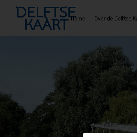
Home
Over de Delftse K