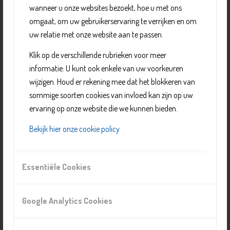
wanneer u onze websites bezoekt, hoe u met ons
computer, biljarten en eventueel een spelletje doen.
omgaat, om uw gebruikerservaring te verrijken en om
Kinderen zijn welkom met een ouder en kunnen spelen
uw relatie met onze website aan te passen.
in de kinderhoek.
Het is ook mogelijk een gesprek te hebben met één van
Klik op de verschillende rubrieken voor meer
de Delftse pastores.
informatie. U kunt ook enkele van uw voorkeuren
wijzigen. Houd er rekening mee dat het blokkeren van
Op de eerste vrijdag van de maand is er voor een laag
sommige soorten cookies van invloed kan zijn op uw
bedrag een gezamenlijke maaltijd voor inwoners van
ervaring op onze website die we kunnen bieden.
Delft. U kunt zich in de Jessehof zelf, telefonisch of via
de mail vanaf één week van tevoren aanmelden (zie
Bekijk hier onze cookie policy
contact info).
Essentiële Cookies
Organisatie
Jessehof
Google Analytics Cookies
Telefoonnummer: 015 887 1539
E-mail:
info@jessehof.nl