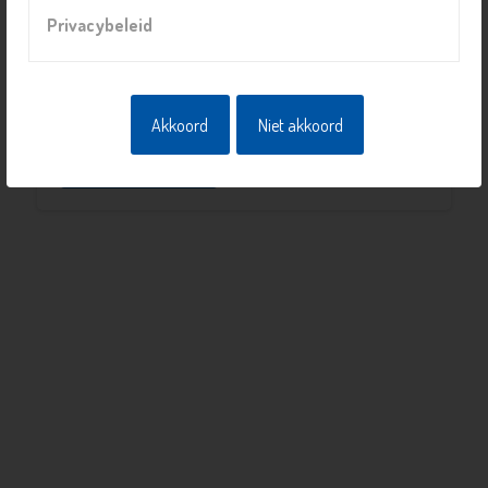
Mozartlaan 422, 2625 CS, Delft
Privacybeleid
Prijs
Gratis
Akkoord
Niet akkoord
Naar overzicht