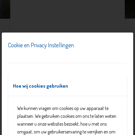
Cookie en Privacy Instellingen
Hoe wij cookies gebruiken
Actief deelnemen aan zinvolle activiteiten in de
We kunnen vragen om cookies op uw apparaat te
maatschappij; zowel individueel als in groepsverband.
plaatsen. We gebruiken cookies om ons te laten weten
Dat is het doel van DemenTalent.
wanneer u onze websites bezoekt, hoe u met ons
Interesse? Bij DemenTalent wordt u ondersteund
bij het
omgaat, om uw gebruikerservaring te verrijken en om
zoeken naar een geschikte (vrijwilligers)werkplek of