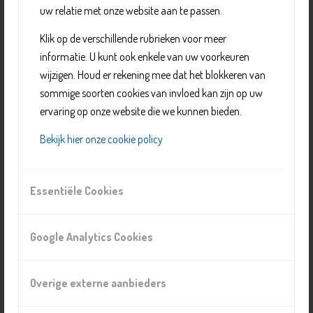
uw relatie met onze website aan te passen.
andere bezigheden.
Klik op de verschillende rubrieken voor meer
Bij DemenTalent draait alles om mogelijkheden. Samen
informatie. U kunt ook enkele van uw voorkeuren
met deelnemers kijken we naar hun talenten, interesses
wijzigen. Houd er rekening mee dat het blokkeren van
en wat wél kan. Want meedoen in de maatschappij
sommige soorten cookies van invloed kan zijn op uw
geeft niet alleen structuur, maar vooral ook
ervaring op onze website die we kunnen bieden.
eigenwaarde en plezier.
Bekijk hier onze cookie policy
Organisatie
Essentiële Cookies
DemenTalent
Telefoonnummer: 088 1668823
E-mail:
informatiedementie@pietervanforeest.nl
Google Analytics Cookies
Website:
https://www.dementalent.nl/
Locatie
Overige externe aanbieders
Ontmoetingscentrum Mozartlaan