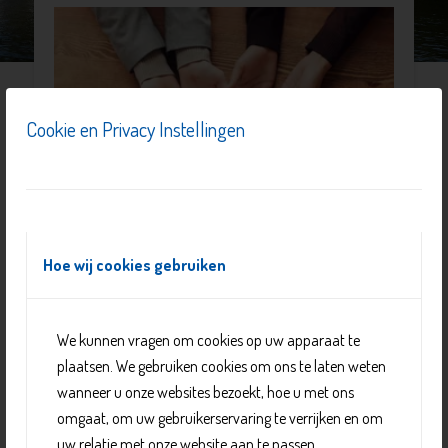
Cookie en Privacy Instellingen
Hoe wij cookies gebruiken
We kunnen vragen om cookies op uw apparaat te
Mensen die te maken krijgen met een chronisch zieke of
plaatsen. We gebruiken cookies om ons te laten weten
die zelf een ziekte hebben kunnen bij Het Venster zonder
wanneer u onze websites bezoekt, hoe u met ons
afspraak binnenlopen. Zij ontmoeten er in een huiselijke
omgaat, om uw gebruikerservaring te verrijken en om
sfeer anderen die ook met een zieke of ziekte leven.
uw relatie met onze website aan te passen.