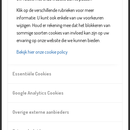
In Het Venster vinden de bezoekers hun weg naar
Klik op de verschillende rubrieken voor meer
lotgenoten, informatieve ondersteuning en afleiding,
informatie. U kunt ook enkele van uw voorkeuren
want er is meer in het leven dan de ziekte.
wijzigen. Houd er rekening mee dat het blokkeren van
Voor meer informatie kijk op de website van Het
sommige soorten cookies van invloed kan zijn op uw
Venster of stuur een mail (zie contact info).
ervaring op onze website die we kunnen bieden.
Bekijk hier onze cookie policy
Organisatie
Het Venster Delft
Essentiële Cookies
Telefoonnummer: 06 5434 4073
E-mail:
hetvensterdelft@gmail.com
Google Analytics Cookies
Website:
https://www.hetvensterdelft.nl/
Locatie
Overige externe aanbieders
Het Venster Delft
Raamstraat 78, 2613 SE, Delft