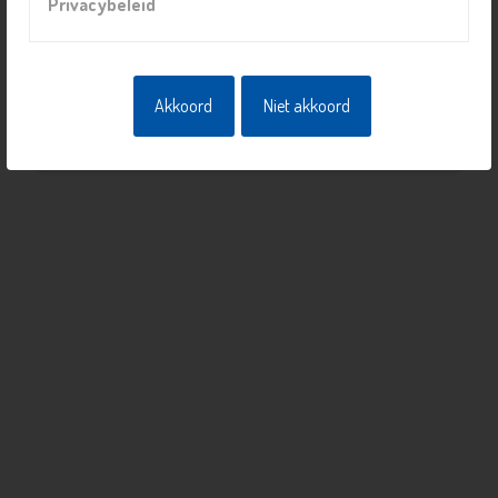
Privacybeleid
Prijs
Gratis
Akkoord
Niet akkoord
Naar overzicht