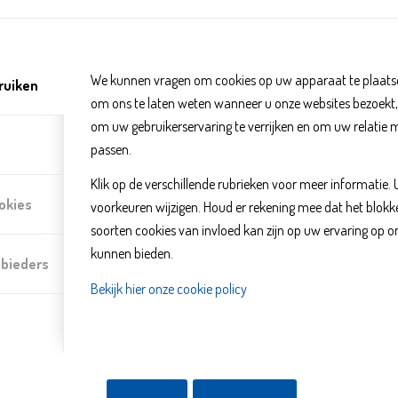
Humanitas Steun bij rouw en v
We kunnen vragen om cookies op uw apparaat te plaatse
ruiken
om ons te laten weten wanneer u onze websites bezoekt
om uw gebruikerservaring te verrijken en om uw relatie 
passen.
Klik op de verschillende rubrieken voor meer informatie.
okies
voorkeuren wijzigen. Houd er rekening mee dat het blo
soorten cookies van invloed kan zijn op uw ervaring op o
kunnen bieden.
nbieders
Bekijk hier onze cookie policy
De vrijwilligers van Humanitas helpen mensen die rouwen om een ingri
partnerverlies.
Daarnaast is er twee keer per maand een rouwcafé in de Salon van H