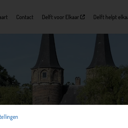
aart
Contact
Delft voor Elkaar
Delft helpt elk
tellingen