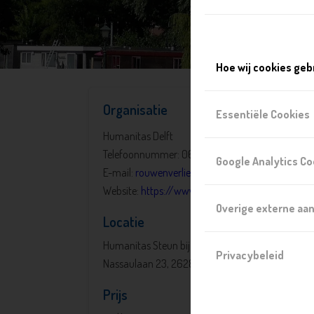
Hoe wij cookies geb
Organisatie
Essentiële Cookies
Humanitas Delft
Telefoonnummer: 06 17608760
Google Analytics Co
E-mail:
rouwenverlies@humanitasdelft.nl
Website:
https://www.humanitas.nl/delft
Overige externe aa
Locatie
Humanitas Steun bij Rouw en Verlies
Privacybeleid
Nassaulaan 23, 2628 GA, Delft
Prijs