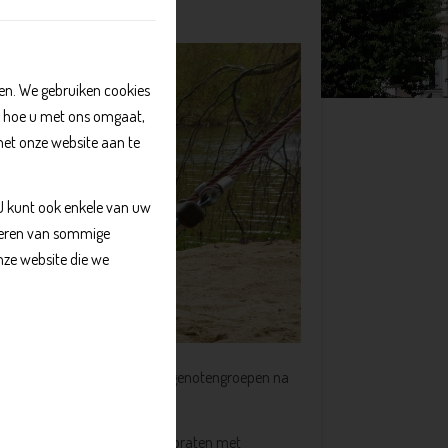
erlies
n. We gebruiken cookies
, hoe u met ons omgaat,
met onze website aan te
 U kunt ook enkele van uw
kkeren van sommige
nze website die we
jpend verlies. Er zijn ook lotgenotengroepen na
uszar. Een plek waar je kunt praten met