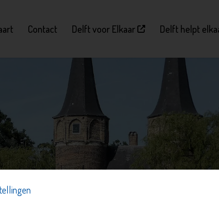
aart
Contact
Delft voor Elkaar
Delft helpt elk
tellingen