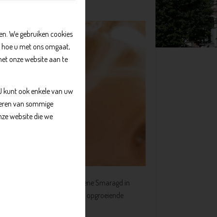
of
n. We gebruiken cookies
, hoe u met ons omgaat,
met onze website aan te
 U kunt ook enkele van uw
kkeren van sommige
nze website die we
ij Gezondheidscentrum de Groene Smaragd in
 terecht met al je vragen over opgroeiende