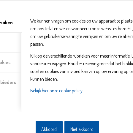
Inloopspreekuur JGZ Buitenh
We kunnen vragen om cookies op uw apparaat te plaatse
ruiken
om ons te laten weten wanneer u onze websites bezoekt
om uw gebruikerservaring te verrijken en om uw relatie 
passen.
Klik op de verschillende rubrieken voor meer informatie.
okies
voorkeuren wijzigen. Houd er rekening mee dat het blo
soorten cookies van invloed kan zijn op uw ervaring op o
kunnen bieden.
nbieders
Bekijk hier onze cookie policy
Elke week is er een inloopspreekuur Jeugdgezondheidszorg (JGZ) b
Buitenhof. Er is dan een jeugdverpleegkundige aanwezig. Je kunt hier
kinderen.
Akkoord
Niet akkoord