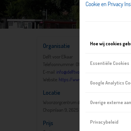
Cookie en Privacy Ins
Hoe wij cookies geb
Organisatie
Delft voor Elkaar
Essentiële Cookies
Telefoonnummer: 015 760 0200
E-mail:
info@delftvoorelkaar.nl
Website:
https://www.delftvoorelkaar.nl
Google Analytics Co
Locatie
Overige externe aa
Woonzorgcentrum die Buytenweye
Chopinlaan 9, 2625 TD, Delft
Privacybeleid
Prijs