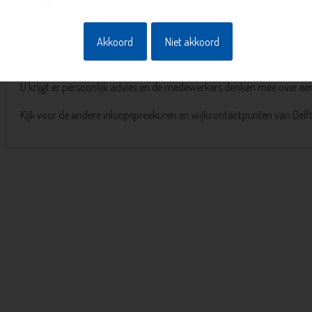
–
Woongebouw De Vijverhof
–
Seniorenwoningen (Sterflats), Diepenbrockstraat
Akkoord
Niet akkoord
In Woonzorgcentrum De Prelude, Chopinlaan 9, vinden de spreekuren e
U krijgt er persoonlijk advies en de medewerkers denken mee over een
Kijk voor de andere inloopspreekuren en wijkcontactpunten van Delf