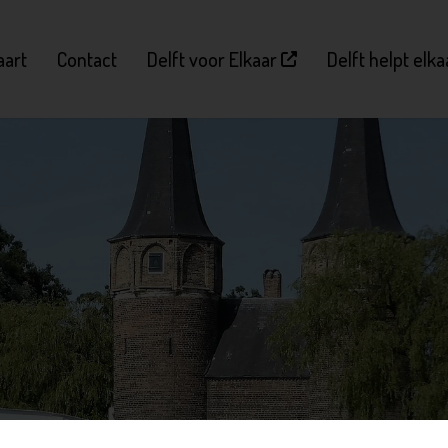
aart
Contact
Delft voor Elkaar
Delft helpt elk