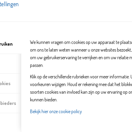
Inloopspreekuur Ouderenwerk
tellingen
We kunnen vragen om cookies op uw apparaat te plaatse
ruiken
om ons te laten weten wanneer u onze websites bezoekt
om uw gebruikerservaring te verrijken en om uw relatie 
passen.
Klik op de verschillende rubrieken voor meer informatie.
okies
voorkeuren wijzigen. Houd er rekening mee dat het blo
soorten cookies van invloed kan zijn op uw ervaring op o
kunnen bieden.
nbieders
Bij de wijkcontactpunten en inloopspreekuren van Delft voor Elkaar ku
Bekijk hier onze cookie policy
vragen. In de Buitenhof is er op drie locaties inloopspreekuur met e
– Woonzorgcentrum De Prelude