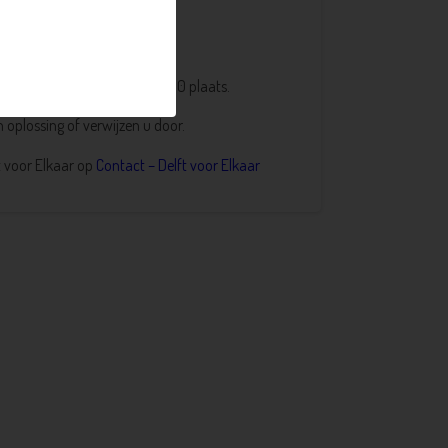
lke dinsdag van 13.00 – 14.30 plaats.
 oplossing of verwijzen u door.
t voor Elkaar op
Contact – Delft voor Elkaar