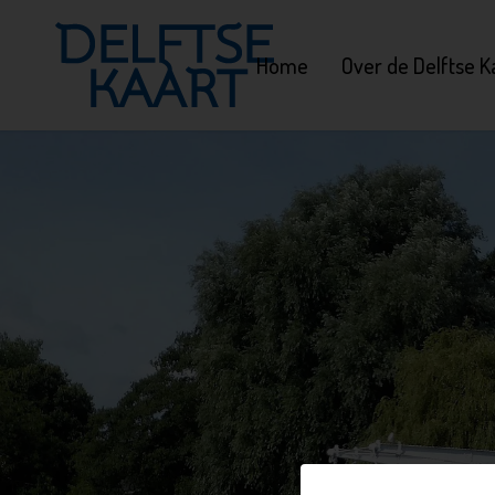
Home
Over de Delftse K