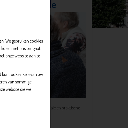
er de Prelude
n. We gebruiken cookies
, hoe u met ons omgaat,
met onze website aan te
 U kunt ook enkele van uw
kkeren van sommige
nze website die we
nt u terecht met allerlei sociale en praktische
en ouderenwerker: