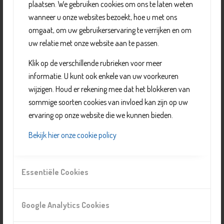
plaatsen. We gebruiken cookies om ons te laten weten
projecten aan. Denk bijvoorbeeld aan bezigheden als
wanneer u onze websites bezoekt, hoe u met ons
fietsen onderhouden, houtbewerking, horeca, grafisch
omgaat, om uw gebruikerservaring te verrijken en om
vormgeven en sport.
uw relatie met onze website aan te passen.
Ook kun je er terecht als je je vaardigheden verder wilt
Klik op de verschillende rubrieken voor meer
ontwikkelen, het leuk vindt om anderen te begeleiden
informatie. U kunt ook enkele van uw voorkeuren
en gewoon lekker bezig wilt zijn in een dynamische
wijzigen. Houd er rekening mee dat het blokkeren van
omgeving.
sommige soorten cookies van invloed kan zijn op uw
Professionele werkbegeleiders staan voor je klaar om je
ervaring op onze website die we kunnen bieden.
wegwijs te maken en te begeleiden. Lekker Bezig is
bedoeld voor Delftenaren zonder
Bekijk hier onze cookie policy
dagbestedingsindicatie die weinig begeleiding nodig
hebben.
Essentiële Cookies
Organisatie
Google Analytics Cookies
Doel Delfland - Lekker Bezig Delft