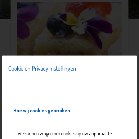
Cookie en Privacy Instellingen
Wil jij graag wat om handen hebben of ben jij op zoek
Hoe wij cookies gebruiken
naar een zinvolle dagbesteding? Lekker Bezig biedt
uitkomst.
Lekker Bezig is een samenwerkingsproject van
Stunt
,
We kunnen vragen om cookies op uw apparaat te
Doel Delfland
en
Firma van Buiten
en biedt diverse