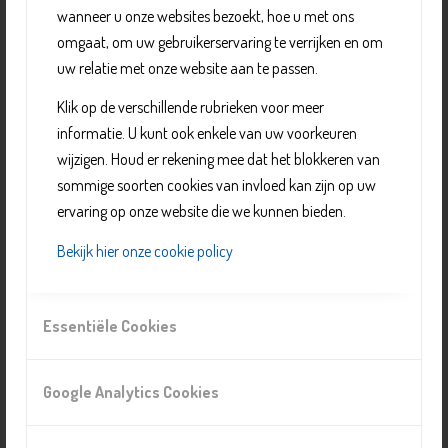
wanneer u onze websites bezoekt, hoe u met ons
MEE biedt ook ondersteuning aan ouders,
omgaat, om uw gebruikerservaring te verrijken en om
mantelzorgers, familie en andere betrokkenen.
uw relatie met onze website aan te passen.
In Delft maakt MEE deel uit van Delft voor Elkaar.
Klik op de verschillende rubrieken voor meer
Trainingen en lotge
notencontact
informatie. U kunt ook enkele van uw voorkeuren
wijzigen. Houd er rekening mee dat het blokkeren van
Delft voor Elkaar biedt verschillende trainingen en
sommige soorten cookies van invloed kan zijn op uw
ontmoetingsgroepen aan, zoals: ontmoetingsgroep
ervaring op onze website die we kunnen bieden.
autisme, vriendschap, relaties en seksualiteit, en
brusjesgroepen voor zussen en broers van kinderen met
Bekijk hier onze cookie policy
een beperking.
Essentiële Cookies
Organisatie
Delft voor Elkaar
Google Analytics Cookies
Telefoonnummer: 015 760 0200
E-mail:
info@delftvoorelkaar.nl