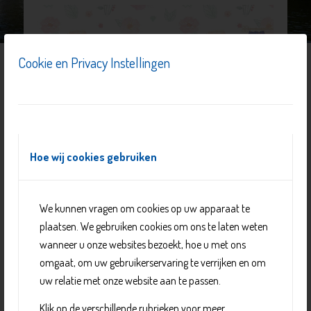
Cookie en Privacy Instellingen
Hoe wij cookies gebruiken
We kunnen vragen om cookies op uw apparaat te
plaatsen. We gebruiken cookies om ons te laten weten
In de Wipmolen heeft wijkgemeente Immanuel een soos
wanneer u onze websites bezoekt, hoe u met ons
voor ouderen. U kunt hier andere wijkbewoners
omgaat, om uw gebruikerservaring te verrijken en om
ontmoeten en er worden spelletjes, bingo en soms een
uw relatie met onze website aan te passen.
High tea georganiseerd. Verder zijn er binnen de
Klik op de verschillende rubrieken voor meer
wijkgemeente gesprekskringen, en kunt u deelnemen