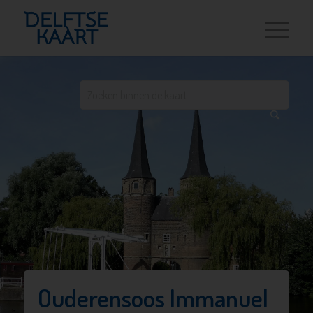
Ouderensoos Immanuel