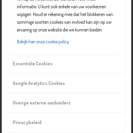
informatie. U kunt ook enkele van uw voorkeuren
aan lunches, maaltijden en koffieochtenden.
wijzigen. Houd er rekening mee dat het blokkeren van
sommige soorten cookies van invloed kan zijn op uw
Organisatie
ervaring op onze website die we kunnen bieden.
Immanuëlkerk
Bekijk hier onze cookie policy
Telefoonnummer:
E-mail:
info@pgdelft.nl
Essentiële Cookies
Website:
https://www.pgdelft.nl/wijkgemeenten/immanuel
Google Analytics Cookies
Locatie
VTV Delft
Overige externe aanbieders
Prof. Krausstraat 71 B, 2628 JR, Delft
Prijs
Privacybeleid
Eigen bijdrage