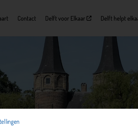
aart
Contact
Delft voor Elkaar
Delft helpt elk
tellingen