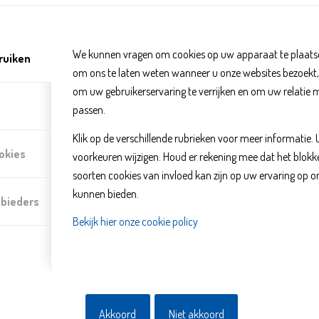
OV-Begeleiderskaart
We kunnen vragen om cookies op uw apparaat te plaatse
ruiken
om ons te laten weten wanneer u onze websites bezoekt
om uw gebruikerservaring te verrijken en om uw relatie 
passen.
Klik op de verschillende rubrieken voor meer informatie.
okies
voorkeuren wijzigen. Houd er rekening mee dat het blo
soorten cookies van invloed kan zijn op uw ervaring op o
kunnen bieden.
nbieders
Bekijk hier onze cookie policy
De OV-Begeleiderskaart is bedoeld voor reizigers die niet zonder per
kunnen reizen. Zij kunnen met deze kaart gratis iemand meenemen. 
openbare trein-, bus-, metro- en tramdiensten volgens dienstregeling
Akkoord
Niet akkoord