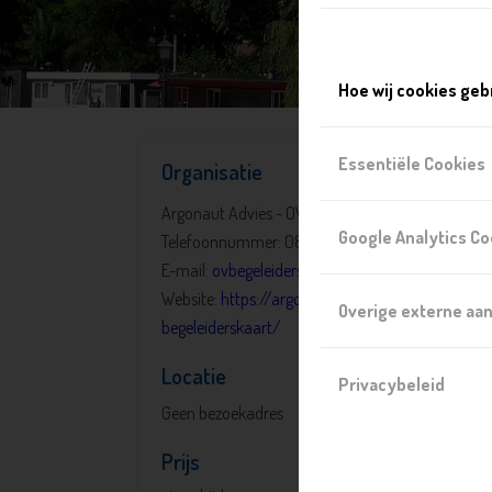
Hoe wij cookies geb
Essentiële Cookies
Organisatie
Argonaut Advies - OV-Begeleiderskaart
Google Analytics Co
Telefoonnummer: 088 229 8080
E-mail:
ovbegeleiderskaart@argonaut.nl
Website:
https://argonaut.nl/regeling-ov-
Overige externe aa
begeleiderskaart/
Locatie
Privacybeleid
Geen bezoekadres
Prijs