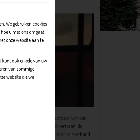
n. We gebruiken cookies
, hoe u met ons omgaat,
met onze website aan te
 U kunt ook enkele van uw
kkeren van sommige
nze website die we
soonlijke begeleiding met het openbaar vervoer
Onder openbaar vervoer wordt verstaan, de
. Daarnaast valt ook de Regiotaxi in dit verband