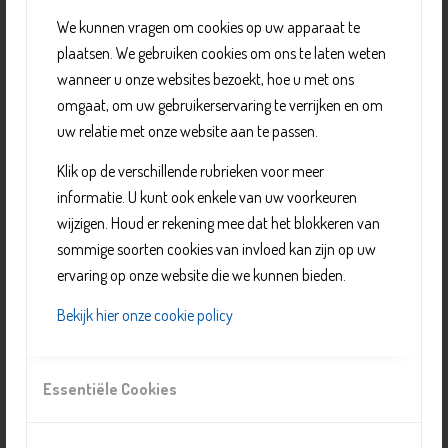
een gesprek beginnen, omgaan met kritiek, luisteren
We kunnen vragen om cookies op uw apparaat te
naar andere mensen en omgaan met gevoelens. Je
plaatsen. We gebruiken cookies om ons te laten weten
leert ze tijdens je leven, van je ouders, op school en door
wanneer u onze websites bezoekt, hoe u met ons
om te gaan met andere mensen en kinderen. Maar niet
omgaat, om uw gebruikerservaring te verrijken en om
iedereen heeft goede sociale vaardigheden. Het kan zijn
uw relatie met onze website aan te passen.
dat je ze wel hebt, maar ze niet echt durft te gebruiken.
Klik op de verschillende rubrieken voor meer
Of je hebt sommige dingen nooit geleerd, of je voelt
informatie. U kunt ook enkele van uw voorkeuren
dingen niet goed aan. Dat kan ervoor zorgen dat je het
wijzigen. Houd er rekening mee dat het blokkeren van
moeilijk vindt om met andere mensen en kinderen om
sommige soorten cookies van invloed kan zijn op uw
te gaan, of het lukt je maar niet om vrienden te maken
ervaring op onze website die we kunnen bieden.
of te houden. Gelukkig kun je sociale vaardigheden wel
leren en daar kunnen wij je mee helpen.
Bekijk hier onze cookie policy
Kijk op
Sociale vaardigheidstraining 12-16 jaar
voor
meer informatie.
Essentiële Cookies