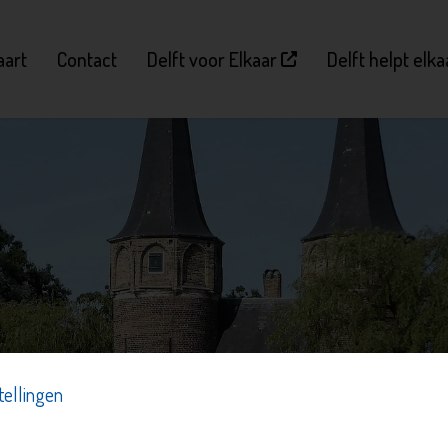
aart
Contact
Delft voor Elkaar
Delft helpt elk
tellingen