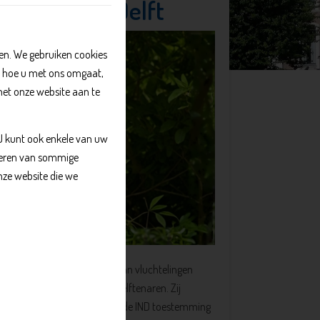
uchtelingen Delft
n. We gebruiken cookies
, hoe u met ons omgaat,
met onze website aan te
 U kunt ook enkele van uw
kkeren van sommige
nze website die we
 samenbrengen van gezinnen van vluchtelingen
an donaties en giften van Delftenaren. Zij
elft zijn komen wonen en van de IND toestemming