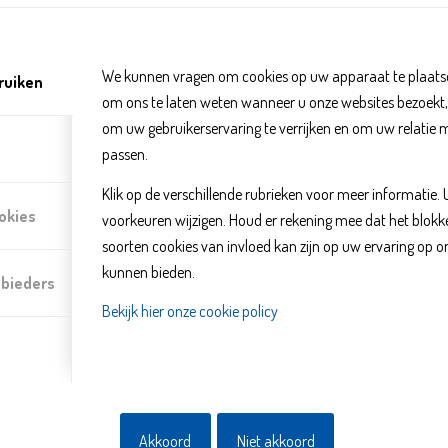
Stichting Gezinshereniging Vl
We kunnen vragen om cookies op uw apparaat te plaatse
ruiken
om ons te laten weten wanneer u onze websites bezoekt
om uw gebruikerservaring te verrijken en om uw relatie 
passen.
Klik op de verschillende rubrieken voor meer informatie.
okies
voorkeuren wijzigen. Houd er rekening mee dat het blo
soorten cookies van invloed kan zijn op uw ervaring op o
kunnen bieden.
nbieders
Bekijk hier onze cookie policy
De Stichting Gezinshereniging Vluchtelingen Delft (SGVD) helpt het
financieel mogelijk te maken. Zij beheren een fonds door het werven v
verzorgen de aanvragen van vluchtelingen die als statushouder in D
Akkoord
Niet akkoord