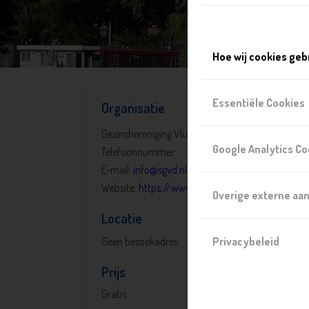
Hoe wij cookies geb
Essentiële Cookies
Organisatie
Gezinshereniging Vluchtelingen Delft
Google Analytics Co
Telefoonnummer:
E-mail:
info@sgvd.nl
Website:
https://www.sgvd.nl/
Overige externe aa
Locatie
Geen bezoekadres
Privacybeleid
Prijs
Gratis