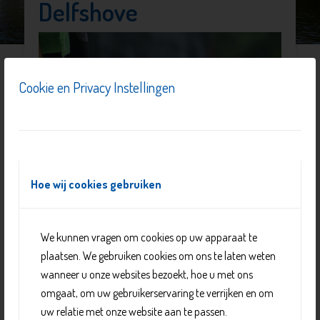
Delfshove
Cookie en Privacy Instellingen
Hoe wij cookies gebruiken
We kunnen vragen om cookies op uw apparaat te
plaatsen. We gebruiken cookies om ons te laten weten
In Delfshove zijn kamers beschikbaar voor mensen die
wanneer u onze websites bezoekt, hoe u met ons
moeten herstellen na een ziekenhuisopname of ziekte.
omgaat, om uw gebruikerservaring te verrijken en om
Dit heet tijdelijk verblijf. U heeft hiervoor een
indicatie
uw relatie met onze website aan te passen.