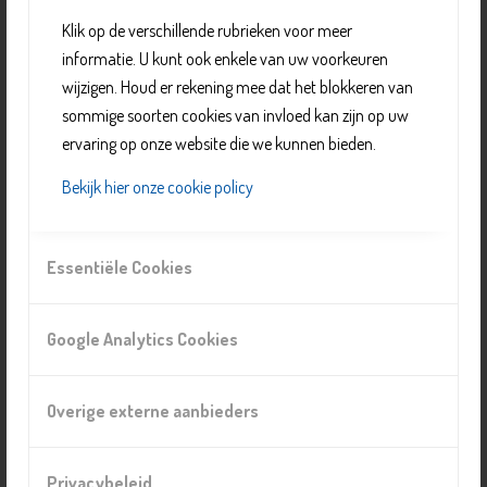
nodig: uw huisarts of medisch specialist of de
Klik op de verschillende rubrieken voor meer
verpleegkundige van het ziekenhuis bekijkt of dit verblijf
informatie. U kunt ook enkele van uw voorkeuren
nodig is, en zo ja dan regelt hij of zij hiervoor een
wijzigen. Houd er rekening mee dat het blokkeren van
indicatie.
sommige soorten cookies van invloed kan zijn op uw
ervaring op onze website die we kunnen bieden.
Organisatie
Bekijk hier onze cookie policy
Pieter van Foreest
Telefoonnummer: 015 515 5000
Essentiële Cookies
E-mail:
contact@pietervanforeest.nl
Website:
https://pietervanforeest.nl/wonen-met-
zorg/woonzorglocaties/delfshove/tijdelijk-verblijf
Google Analytics Cookies
Locatie
Overige externe aanbieders
Woonzorgcentrum Delfshove
Vorrinkplein 99, 2624 DS, Delft
Privacybeleid