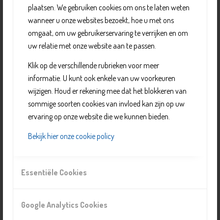
plaatsen. We gebruiken cookies om ons te laten weten
andere hulpverlenende instanties in Delft.
wanneer u onze websites bezoekt, hoe u met ons
Na aanmelding wordt u thuis bezocht door de
omgaat, om uw gebruikerservaring te verrijken en om
vrijwilligers voor een oriënterend gesprek en selectie van
uw relatie met onze website aan te passen.
het reisdoel. De vrijwilligers vormen de schakel tussen de
Klik op de verschillende rubrieken voor meer
reizigers en de organisaties die bijvoorbeeld huisjes
informatie. U kunt ook enkele van uw voorkeuren
verhuren. Zij verzorgen de voorbereiding, inschrijving,
wijzigen. Houd er rekening mee dat het blokkeren van
begeleiding en ook het vervoer naar en van de
sommige soorten cookies van invloed kan zijn op uw
vakantieadressen. Bezoek en inschrijving zijn geen
ervaring op onze website die we kunnen bieden.
garantie voor daadwerkelijke vakantie: dit hangt af van
het aantal inschrijvingen, de periode en de
Bekijk hier onze cookie policy
beschikbaarheid van locaties. De Vakantiebank
organiseert ook uitstapjes.
Essentiële Cookies
Organisatie
Google Analytics Cookies
Vakantiebank Delft