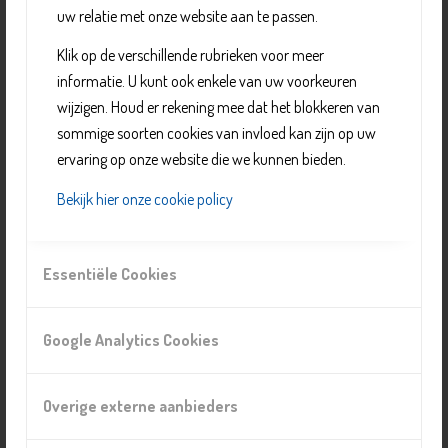
Of doe mee met één van de leuke activiteiten. Kijk voor
uw relatie met onze website aan te passen.
het actuele aanbod op de site.
Klik op de verschillende rubrieken voor meer
Iedere zaterdag van 10:00-12:00 is er een spreekuur
informatie. U kunt ook enkele van uw voorkeuren
voor VvE’s.
wijzigen. Houd er rekening mee dat het blokkeren van
sommige soorten cookies van invloed kan zijn op uw
Aanmelden kan via de link
ervaring op onze website die we kunnen bieden.
https://www.015duurzaam.info/agenda
Bekijk hier onze cookie policy
Organisatie
Essentiële Cookies
WIJcafé
Telefoonnummer: 06 8157 3073
E-mail:
info@015Duurzaam.nl
Google Analytics Cookies
Website:
https://www.015duurzaam.info/
Locatie
Overige externe aanbieders
WIJcafé