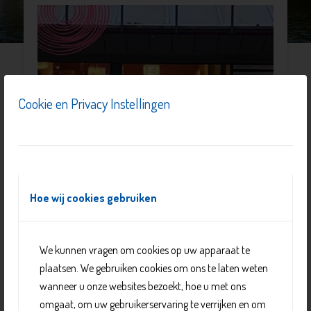
Cookie en Privacy Instellingen
Hoe wij cookies gebruiken
Het WIJCafé is een gezellig buurtcafé, waar de buurt
We kunnen vragen om cookies op uw apparaat te
elkaar kan ontmoeten. Kom langs voor een drankje,
plaatsen. We gebruiken cookies om ons te laten weten
gebakje, soep of tosti en stel direct je vragen over
wanneer u onze websites bezoekt, hoe u met ons
verduurzaming van je woning of energiebesparing.
omgaat, om uw gebruikerservaring te verrijken en om