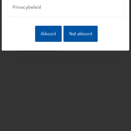
Papsouwselaan 222, 2624 EG, Delft
Privacybeleid
Prijs
Eigen bijdrage
Akkoord
Niet akkoord
Naar overzicht