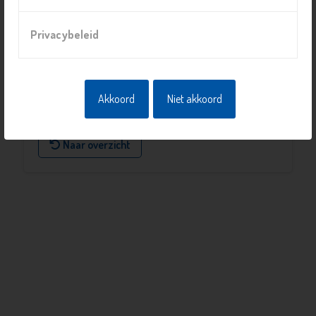
Locatie
Wijkcentrum de Vleugel
Privacybeleid
Aart van der Leeuwlaan 4, 2624 LD, Delft
Prijs
Akkoord
Niet akkoord
gratis
Naar overzicht