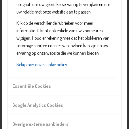
familielid.
omgaat, om uw gebruikerservaring te verrijken en om
Je krijgt er persoonlijk advies en de medewerkers
uw relatie met onze website aan te passen.
denken mee over een oplossing of verwijzen je door.
Klik op de verschillende rubrieken voor meer
Geopend: donderdag van 14.00 tot 16.00 uur.
informatie. U kunt ook enkele van uw voorkeuren
Er is ook een vrijwilliger van de formulierenbrigade
wijzigen. Houd er rekening mee dat het blokkeren van
aanwezig.
sommige soorten cookies van invloed kan zijn op uw
ervaring op onze website die we kunnen bieden.
Kijk op
Delft voor Elkaar
voor een overzicht van alle
wijkcontactpunten en hun openingstijden.
Bekijk hier onze cookie policy
Organisatie
Essentiële Cookies
Delft voor Elkaar
Telefoonnummer: 015 760 0200
Google Analytics Cookies
E-mail:
info@delftvoorelkaar.nl
Website:
https://www.delftvoorelkaar.nl/
Overige externe aanbieders