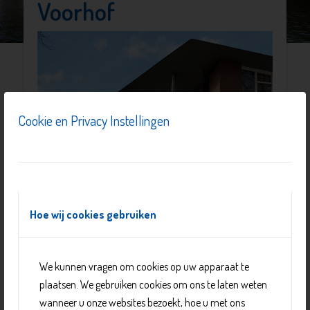
Voorhof
Cookie en Privacy Instellingen
Hoe wij cookies gebruiken
Bij de wijkcontactpunten van Delft voor Elkaar kun je
We kunnen vragen om cookies op uw apparaat te
terecht met allerlei sociale en praktische vragen. Dit kan
plaatsen. We gebruiken cookies om ons te laten weten
om jezelf gaan maar ook over je kind, buren of een
wanneer u onze websites bezoekt, hoe u met ons