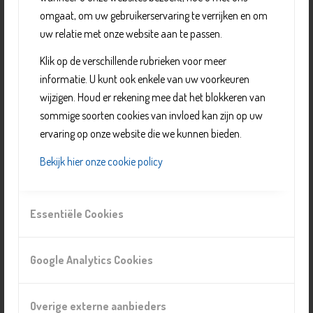
omgaat, om uw gebruikerservaring te verrijken en om
(32 graden).
uw relatie met onze website aan te passen.
Na het zwemmen kun je in de horecagelegenheid van
het zwembad, onder het genot van een kop koffie of
Klik op de verschillende rubrieken voor meer
thee, nog even nagenieten.
informatie. U kunt ook enkele van uw voorkeuren
wijzigen. Houd er rekening mee dat het blokkeren van
Kijk voor de tijden op de website van het zwembad.
sommige soorten cookies van invloed kan zijn op uw
Zwembad Kerkpolder is ook aangesloten bij
Het
ervaring op onze website die we kunnen bieden.
Startblok
voor (les)zwemmen als je een beperking hebt
Bekijk hier onze cookie policy
of een chronische ziekte.
Essentiële Cookies
Organisatie
Zwembad Kerkpolder
Google Analytics Cookies
Telefoonnummer: 015 256 5801
E-mail:
info@zwembadkerkpolder.nl
Website:
https://www.zwembadkerkpolder.nl/
Overige externe aanbieders