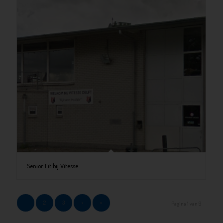
Senior Fit bij Vitesse
1
2
3
›
»
Pagina 1 van 9