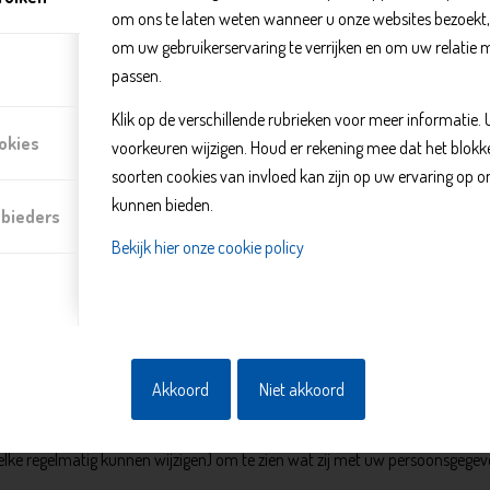
om ons te laten weten wanneer u onze websites bezoekt
 In dit kader kan met name het IP-adres van uw computer, de eventuele g
om uw gebruikerservaring te verrijken en om uw relatie 
 en worden gebruikt voor statistische analyses van bezoek- en klikgedrag
passen.
. Deze gegevens worden niet aan derden verstrekt.
Klik op de verschillende rubrieken voor meer informatie.
okies
voorkeuren wijzigen. Houd er rekening mee dat het blo
soorten cookies van invloed kan zijn op uw ervaring op o
 gebruikers de Website gebruiken en hoe effectief onze Adwords-advertenti
kunnen bieden.
nbieders
uw computer (IP-adres), overgebracht naar en door Google opgeslagen op s
leid van Google Analytics.
Bekijk hier onze cookie policy
website gebruikt wordt, om rapporten over de Website aan ons te kunnen 
n deze informatie aan derden verschaffen indien Google hiertoe wettelijk 
Wij hebben Google niet toegestaan de verkregen analytics informatie te g
Akkoord
Niet akkoord
 promoten of delen op sociale netwerken Facebook en Twitter. Deze knop
een cookie (zie boven).
elke regelmatig kunnen wijzigen) om te zien wat zij met uw persoonsgegev