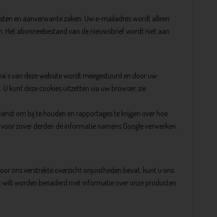
ensten en aanverwante zaken. Uw e-mailadres wordt alleen
en. Het abonneebestand van de nieuwsbrief wordt niet aan
gina’s van deze website wordt meegestuurd en door uw
U kunt deze cookies uitzetten via uw browser, zie
ienst om bij te houden en rapportages te krijgen over hoe
of voor zover derden de informatie namens Google verwerken.
t door ons verstrekte overzicht onjuistheden bevat, kunt u ons
 niet wilt worden benaderd met informatie over onze producten