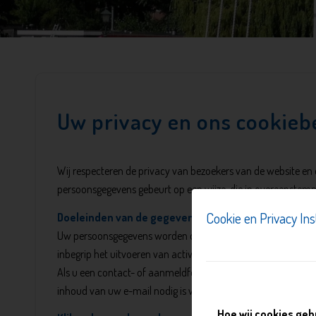
Uw privacy en ons cookieb
Wij respecteren de privacy van bezoekers van de website en 
persoonsgegevens gebeurt op een wijze, die in overeenstemm
Cookie en Privacy Ins
Doeleinden van de gegevensverwerking
Uw persoonsgegevens worden door ons verwerkt voor het aan
inbegrip het uitvoeren van activiteiten gericht op de vergrot
Als u een contact- of aanmeldformulier op de website invult
inhoud van uw e-mail nodig is voor de volledige beantwoord
Hoe wij cookies geb