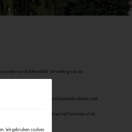
rtrouwelijk wordt behandeld. Verwerking van de
t beheren van de daaruit voortvloeiende relaties, met
waard zolang als naar de aard van het formulier of de
n. We gebruiken cookies