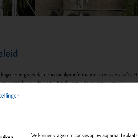
eleid
dragen er zorg voor dat de persoonlijke informatie die u ons verschaft ve
ing is met de eisen die de Wet Bescherming Persoonsgegevens stelt.
tellingen
gaan en uitvoeren van overeenkomsten ter zake juridische diensten en he
ing van het klantenbestand.
, of ons een e-mail stuurt, dan worden de gegevens die u ons toestuurt be
ing en afhandeling daarvan.
We kunnen vragen om cookies op uw apparaat te plaatse
ruiken