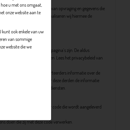
, hoe u met ons omgaat,
ebruikersnaam, het tijdstip van opvraging en gegevens die
met onze website aan te
 op de website. Tevens optimaliseren wij hiermee de
 U kunt ook enkele van uw
kkeren van sommige
nze website die we
es bij Google zoekresultaatpagina’s zijn. De aldus
ervers in de Verenigde Staten. Lees het privacybeleid van
verstrekken en om haar adverteerders informatie over de
wordt verplicht, of voor zover deze derden de informatie
ebruiken voor andere Google diensten.
pen worden gerealiseerd door code die wordt aangeleverd
ens doen die zij met deze code verwerken.