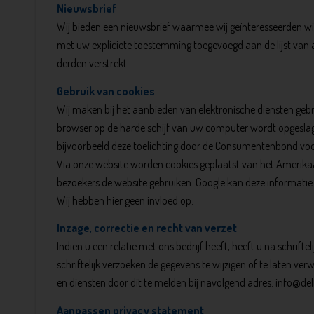
Nieuwsbrief
Wij bieden een nieuwsbrief waarmee wij geïnteresseerden wi
met uw expliciete toestemming toegevoegd aan de lijst van
derden verstrekt.
Gebruik van cookies
Wij maken bij het aanbieden van elektronische diensten geb
browser op de harde schijf van uw computer wordt opgeslage
bijvoorbeeld deze toelichting door de Consumentenbond voor
Via onze website worden cookies geplaatst van het Amerikaans
bezoekers de website gebruiken. Google kan deze informatie 
Wij hebben hier geen invloed op.
Inzage, correctie en recht van verzet
Indien u een relatie met ons bedrijf heeft, heeft u na schrift
schriftelijk verzoeken de gegevens te wijzigen of te laten ve
en diensten door dit te melden bij navolgend adres: info@del
Aanpassen privacy statement