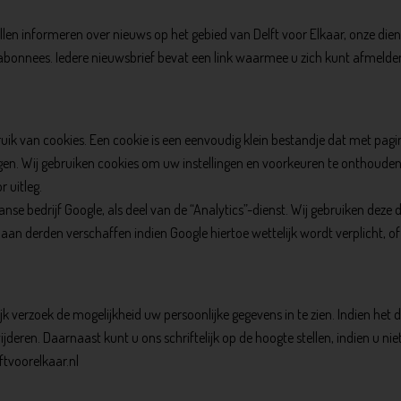
llen informeren over nieuws op het gebied van Delft voor Elkaar, onze di
 abonnees. Iedere nieuwsbrief bevat een link waarmee u zich kunt afmeld
ruik van cookies. Een cookie is een eenvoudig klein bestandje dat met pa
n. Wij gebruiken cookies om uw instellingen en voorkeuren te onthouden. 
 uitleg.
e bedrijf Google, als deel van de “Analytics”-dienst. Wij gebruiken deze d
aan derden verschaffen indien Google hiertoe wettelijk wordt verplicht, 
elijk verzoek de mogelijkheid uw persoonlijke gegevens in te zien. Indien he
rwijderen. Daarnaast kunt u ons schriftelijk op de hoogte stellen, indien u
ftvoorelkaar.nl