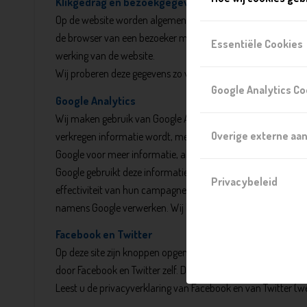
Klikgedrag en bezoekgegevens
Op de website worden algemene bezoekgegevens bijgehouden.
de browser van een bezoeker meestuurt, worden geregistreerd
Essentiële Cookies
werking van de website.
Wij proberen deze gegevens zo veel mogelijk te anonimiseren
Google Analytics Co
Google Analytics
Wij maken gebruik van Google Analytics om bij te houden hoe
Overige externe aa
verkregen informatie wordt, met inbegrip van het adres van 
Google voor meer informatie, alsook het specifieke privacybe
Google gebruikt deze informatie om bij te houden hoe onze 
Privacybeleid
effectiviteit van hun campagnes te kunnen bieden. Google ka
namens Google verwerken. Wij hebben hier geen invloed op. 
Facebook en Twitter
Op deze site zijn knoppen opgenomen om pagina’s te kunnen
door Facebook en Twitter zelf. Deze code plaatst onder meer 
Leest u de privacyverklaring van Facebook en van Twitter (w