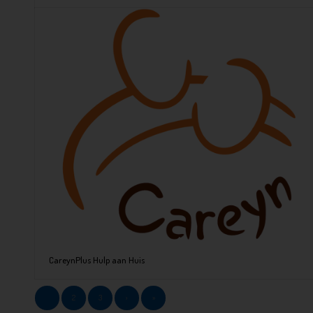
CareynPlus Hulp aan Huis
1
2
3
›
»