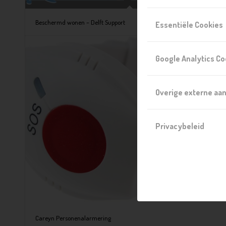
Beschermd wonen – Delft Support
Essentiële Cookies
Google Analytics Co
Overige externe aa
Privacybeleid
Careyn Personenalarmering