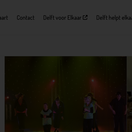
aart
Contact
Delft voor Elkaar
Delft helpt elk