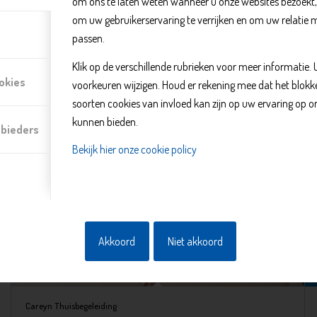
om ons te laten weten wanneer u onze websites bezoekt
om uw gebruikerservaring te verrijken en om uw relatie 
Tandem huren voor mensen met een visuele beperking
passen.
Klik op de verschillende rubrieken voor meer informatie.
okies
voorkeuren wijzigen. Houd er rekening mee dat het blo
soorten cookies van invloed kan zijn op uw ervaring op o
kunnen bieden.
nbieders
Bekijk hier onze cookie policy
Akkoord
Niet akkoord
Careyn Thuisbegeleiding