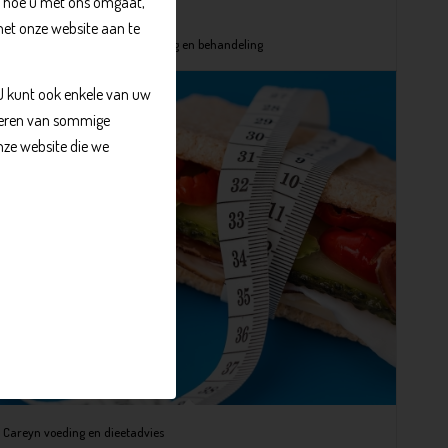
, hoe u met ons omgaat,
met onze website aan te
Prodeba – ambulante begeleiding en behandeling
 U kunt ook enkele van uw
kkeren van sommige
nze website die we
Careyn voeding en dieetadvies