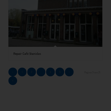
Repair Café Stanislas
‹
1
2
3
4
5
›
Pagina 3 van 21
»