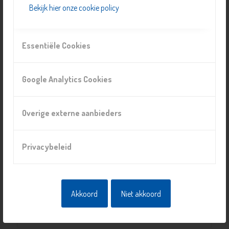
Bekijk hier onze cookie policy
Essentiële Cookies
Cocaïne Anonymous
Google Analytics Cookies
Overige externe aanbieders
Privacybeleid
Akkoord
Niet akkoord
Anonieme Alcoholisten Delft