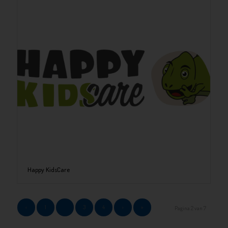
Happy KidsCare
‹
1
2
3
4
›
»
Pagina 2 van 7