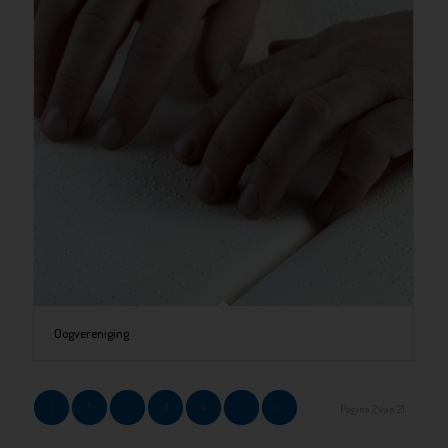
Oogvereniging
‹
1
2
3
4
›
»
Pagina 2 van 21