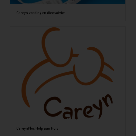
Careyn voeding en dieetadvies
CareynPlus Hulp aan Huis